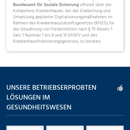
Bundesamt für Soziale Sicherung
offiziell über die
Kompetenz Krankenhäuser, bei der Erarbeitung und
Umsetzung geplanter Digitalisierungsmaßnahmen im
Rahmen des Krankenhauszukunftsgesetzes (KHZG) für
die Gewährung von Fördermitteln nach § 19 Absatz 1
Satz 1 Nummer 1 bis 8 und 10 KHSFV und des
Krankenhausfinanzierungsgesetzes, zu beraten.
UNSERE BETRIEBSERPROBTEN
LÖSUNGEN IM
GESUNDHEITSWESEN