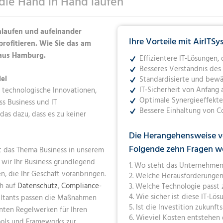
 die Hand in Hand laufen
NETZWERKE
IT-SICHERHE
DIGITAL-WO
MANAGED-SE
MANAGED-SE
IT-INFRASTR
laufen und aufeinander
NETZWERKE-
Ihre Vorteile mit AirITS
ofitieren. Wie Sie das am
NETZWERKE
IT-SICHERHE
 aus Hamburg.
Effizientere IT-Lösungen
MANAGED-SE
Besseres Verständnis de
el
Standardisierte und bewä
NETZWERKE-
IT-Sicherheit von Anfang 
f technologische Innovationen,
Optimale Synergieeffekte
ss Business und IT
Bessere Einhaltung von 
das dazu, dass es zu keiner
Die Herangehensweise v
Folgende zehn Fragen we
t das Thema Business in unserem
 wir Ihr Business grundlegend
1. Wo steht das Unternehme
n, die Ihr Geschäft voranbringen.
2. Welche Herausforderungen
ch auf
Datenschutz
,
Compliance
-
3. Welche Technologie passt
4. Wie sicher ist diese IT-Lös
ultants passen die Maßnahmen
5. Ist die Investition zukunft
nten Regelwerken für Ihren
6. Wieviel Kosten entstehen
ools und Frameworks zur