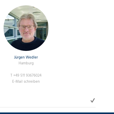
Jürgen Wedler
Hamburg
T
+49 511 93676024
E-Mail schreiben