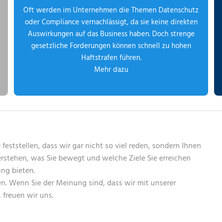
Oft werden im Unternehmen die Themen Datenschutz
oder Compliance vernachlässigt, da sie keine direkten
Auswirkungen auf das Business haben. Doch strenge
gesetzliche Forderungen können schnell zu hohen
Haftstrafen führen.
Mehr dazu
feststellen, dass wir gar nicht so viel reden, sondern Ihnen
erstehen, was Sie bewegt und welche Ziele Sie erreichen
ng bieten.
en. Wenn Sie der Meinung sind, dass wir mit unserer
, freuen wir uns.