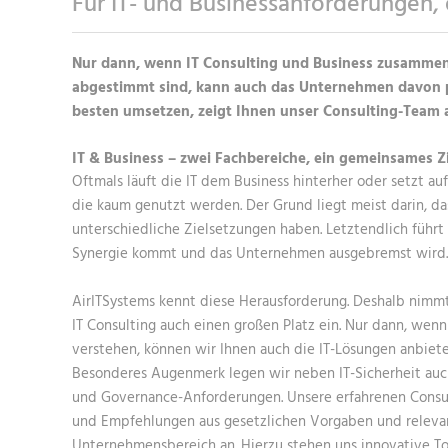
Für IT- und Businessanforderungen,
Nur dann, wenn IT Consulting und Business zusammen
abgestimmt sind, kann auch das Unternehmen davon pr
besten umsetzen, zeigt Ihnen unser Consulting-Team
IT & Business – zwei Fachbereiche, ein gemeinsames Zi
Oftmals läuft die IT dem Business hinterher oder setzt au
die kaum genutzt werden. Der Grund liegt meist darin, da
unterschiedliche Zielsetzungen haben. Letztendlich führt 
Synergie kommt und das Unternehmen ausgebremst wird.
AirITSystems kennt diese Herausforderung. Deshalb nimm
IT Consulting auch einen großen Platz ein. Nur dann, wenn
verstehen, können wir Ihnen auch die IT-Lösungen anbiete
Besonderes Augenmerk legen wir neben IT-Sicherheit au
und Governance-Anforderungen. Unsere erfahrenen Cons
und Empfehlungen aus gesetzlichen Vorgaben und releva
Unternehmensbereich an. Hierzu stehen uns innovative T