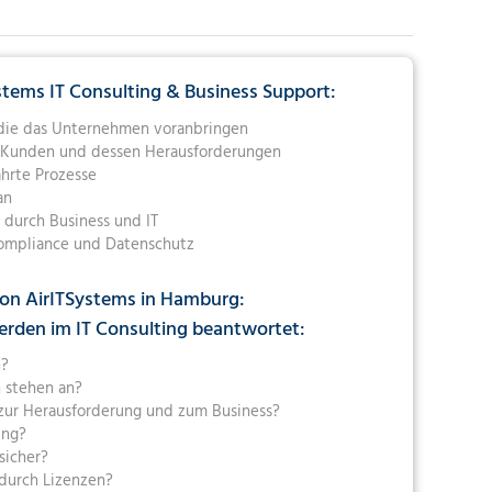
-MÜNCHEN
IT-HAMBURG
RKSPACE-DRESDEN
RVICES-DÜSSELDORF
RVICES-HAMBURG
UKTUR-DRESDEN
DÜSSELDORF
ystems IT Consulting & Business Support:
-HAMBURG
IT-DRESDEN
, die das Unternehmen voranbringen
RVICES-DRESDEN
s Kunden und dessen Herausforderungen
hrte Prozesse
DRESDEN
an
 durch Business und IT
Compliance und Datenschutz
on AirITSystems in Hamburg:
rden im IT Consulting beantwortet:
n?
 stehen an?
 zur Herausforderung und zum Business?
ung?
ssicher?
 durch Lizenzen?