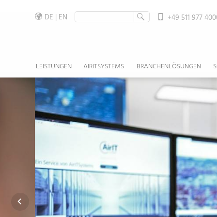
DE
EN
+49 511 977 400
LEISTUNGEN
AIRITSYSTEMS
BRANCHENLÖSUNGEN
CONSULTING & BUSINESS SUPPORT
ÜBER UNS
GESUNDHEITSWESEN
AIRIT-
IT OPERATING
ZERTIFIKATE
PRODUKTION
BUSINES
CLOUD 
PROZE
IT SECURITY
HISTORIE
HANDEL & LOGISTIK
IAAS | 
BACKUP
EXTERN
HYBRID DATACENTER / IT-INFRASTRUKTUR
PARTNERNETZWERK
FLUGHAFEN
MANAGE
CLOUD
BACKUP
EXTERN
INFORM
VERNETZUNG
PRESSE
BILDUNGSWESEN
PAAS | 
CLOUD 
CLOUD
BACKUP
(ISB)
GEBÄUDESICHERHEIT / PHYSISCHE SICHERHEIT
STANDORTE
BANKEN & VERSICHERUNG
SAAS | 
DIGITA
INFRAS
CLOUD
BRANDM
ISMS - 
SOFTW
(BMA/B
MANAG
AWARO - PROJEKT UND
STÄDTE & GEMEINDEN
INFORM
INTEGRA
DIGITA
DATENRAUMLÖSUNGEN
SUPPOR
ELEKTR