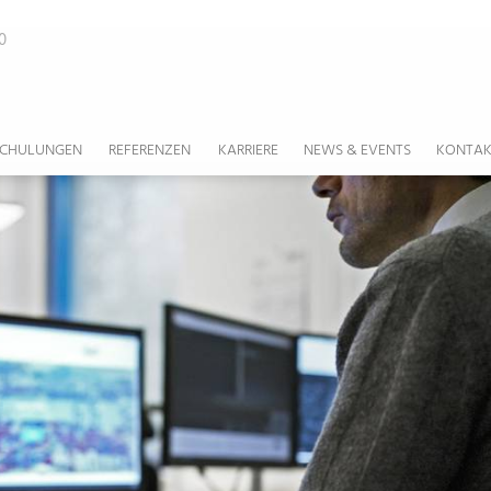
0
SCHULUNGEN
REFERENZEN
KARRIERE
NEWS & EVENTS
KONTAK
ONE SOFTWARE
SCHULUNGSÜBERSICHT
STELLENANGEBOTE
AKTUELLES
S IT ALIGNMENT /
SERVICES
HPE
AIRITSYSTEMS ALS ARBEITGEBER
WEBINARE
SSMANAGEMENT
INFRASTRUCTURE AS A SERVICE
-STRATEGIEN
FORTINET
AIRITSYSTEMS BACKSTAGE
NEWSLETTER
ER DATENSCHUTZBEAUFTRAGTER (DSB)
D SERVICES
-STRATEGIEN
DATENSCHUTZ & COMPLIANCE
BEEAIRIT - UNSERE BIENE
ER
ATIONSSICHERHEITSBEAUFTRAGTER
PLATFORM AS A SERVICE
ACCESS
-STRATEGIEN
INHOUSE SCHULUNGEN
EN
SOFTWARE AS A SERVICE /
L WORKPLACE
TRUKTUR
ELDE-/ BRANDWARNANLAGEN
FAQ
IT-SYSTEMHAUS HANNOVER
CLOUD-SECU
INFORMATIONSSICHERHEITS-
ARELÖSUNGEN
WA)
EMENT
ATIONSSICHERHEIT
TION UND BETRIEB
L WORKPLACE
IT-SYSTEMHAUS FRANKFURT
DATENSCHU
CLOUD-SECU
T UND SLA
OAKUSTISCHE-/