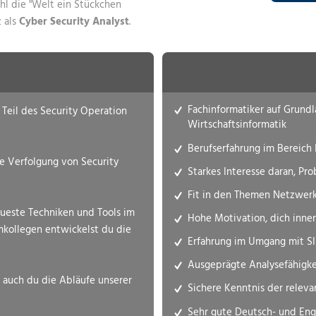
l die "Welt ein Stückchen
NETZWERKE
IT-SICHERHE
DIGITAL-WO
MANAGED-SE
 als
Cyber Security Analyst
.
MANAGED-SE
IT-INFRASTR
NETZWERKE-
NETZWERKE
IT-SICHERHE
MANAGED-SE
Fachinformatiker auf Grundl
 Teil des Security Operation
NETZWERKE-
Wirtschaftsinformatik
Berufserfahrung im Bereich 
e Verfolgung von Security
Starkes Interesse daran, Pr
Fit in den Themen Netzwerkt
ueste Techniken und Tools im
Hohe Motivation, dich inne
kollegen entwickelst du die
Erfahrung im Umgang mit S
Ausgeprägte Analysefähigke
t auch du die Abläufe unserer
Sichere Kenntnis der relev
Sehr gute Deutsch- und Eng