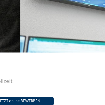
HEIT-UND-
Z-UND-COMPLIANCE-FRANKFURT
RITY-MÜNCHEN
NSSICHERHEIT-HANNOVER
HEIT-UND-
TZ-UND-COMPLIANCE-MÜNCHEN
RITY-DÜSSELDORF
RKSPACE-HANNOVER
NSSICHERHEIT-FRANKFURT
HEIT-UND-
Z-UND-COMPLIANCE-
RITY-HAMBURG
ATENSCHUTZBEAUFTRAGTER-UND-
RKSPACE-FRANKFURT
NSSICHERHEIT-MÜNCHEN
NSSICHERHEITSBEAUFTRAGTER-
TZ-UND-COMPLIANCE-HAMBURG
RITY-DRESDEN
ATENSCHUTZBEAUFTRAGTER-UND-
RKSPACE-MÜNCHEN
HEIT-UND-
NSSICHERHEITSBEAUFTRAGTER-
NSSICHERHEIT-DÜSSELDORF
HEIT-UND-
 STORAGE-DRESDEN
NG-UND-BUSINESS-SUPPORT-
ATENSCHUTZBEAUFTRAGTER-UND-
NSSICHERHEIT-HAMBURG
NSSICHERHEITSBEAUFTRAGTER-
RKSPACE-DÜSSELDORF
Z-UND-COMPLIANCE-DRESDEN
NG-UND-BUSINESS-SUPPORT-
RKSPACE-HAMBURG
RUKTUR-HANNOVER
ATENSCHUTZBEAUFTRAGTER-UND-
HEIT-UND-
NG-UND-BUSINESS-SUPPORT-
NSSICHERHEITSBEAUFTRAGTER-
ATENSCHUTZBEAUFTRAGTER-UND-
NSSICHERHEIT-DRESDEN
IT-HANNOVER
UKTUR-FRANKFURT
NSSICHERHEITSBEAUFTRAGTER-
ATENSCHUTZBEAUFTRAGTER-UND-
RVICES-HANNOVER
IT-FRANKFURT
RUKTUR-MÜNCHEN
NG-UND-BUSINESS-SUPPORT-
lzeit
NSSICHERHEITSBEAUFTRAGTER-
NG-UND-BUSINESS-SUPPORT-
-HANNOVER
FRANKFURT
IT-MÜNCHEN
UKTUR-DÜSSELDORF
NG-UND-BUSINESS-SUPPORT-
RVICES-FRANKFURT
RVICES-MÜNCHEN
RUKTUR-HAMBURG
JETZT online BEWERBEN
IT-DÜSSELDORF