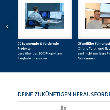

Familiäre Führungskultur

Individuelle Entwicklungs- u
Offene Türen und flache Hierarchien
Karriere-Möglichkeiten.
sind nicht nur leere Floskeln. Lerne
Maximilian und Alex erzählen.
Nils kennen.
DEINE ZUKÜNFTIGEN HERAUSFOR