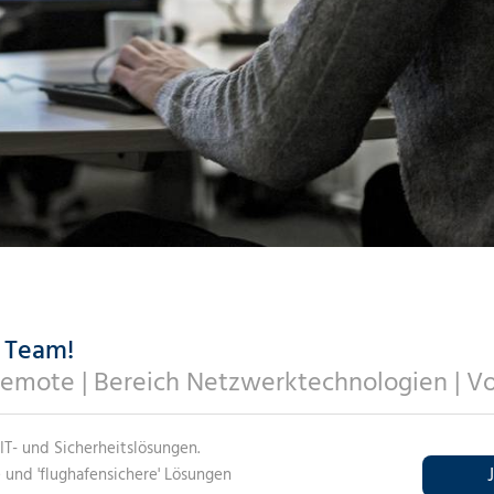
EMENTSYSTEME
ALARMANLAGEN (ELA /SAA)
TER
RITY / CYBERSECURITY
BERATUNG
OMATISIERUNG & ROLLOUT-PROZESSE
IT-SYSTEMHAUS MÜNCHEN
DATENSICHER
DATENSCHUT
CLOUD-SECU
INFORMATIO
NDS- UND GREMIENARBEIT
NISCHE SCHLIESS-/ Z
Y OPERATION CENTER (SOC)
OFT 365
RKE
IT-SYSTEMHAUS DÜSSELDORF
DATENSICHER
DATENSCHU
CLOUD-SECU
SKONTROLLANLAGEN (ESA/ZKA)
DIGITAL-WO
INFORMATIO
TUNGSSTÄTTEN
RKE
E VERKABELUNG
IT-SYSTEMHAUS HAMBURG
DATENSICHER
DATENSCHUT
CLOUD-SECU
CHMELDE-/ÜBERFALLMELDEANLAGEN
EXTERNER D
DIGITAL-WO
INFORMATIO
DÜSSELDORF
WA)
INFORMATIO
E VERKABELUNG
N
IT-SYSTEMHAUS DRESDEN
DATENSCHU
CLOUD-SECU
HANNOVER
EXTERNER D
DIGITAL-WO
DATENSICHER
ENMANAGEMENTSYSTEME (GMS)
INFORMATIO
INFORMATIO
N
LÖSUNGEN
DATENSICHER
SERVER UND
IT-CONSULTI
FRANKFURT
EXTERNER D
INFORMATIO
SICHERHEIT FÜR KRITISCHE
HANNOVER
INFORMATIO
DIGITAL-WO
DATENSCHUT
RUKTUREN (KRITIS)
IT-CONSULTI
MÜNCHEN
DIGITAL-WO
IT-INFRAST
FRANKFURT
EXTERNER D
DATENSICHER
CHERHEITSSYSTEME (VSS)
IT-CONSULTI
INFORMATIO
EXTERNER D
INFORMATIO
IT-SICHERHE
IT-INFRASTR
MÜNCHEN
DÜSSELDORF
INFORMATIO
r Team!
HAMBURG
EXTERNER D
MANAGED-SE
IT-SICHERHE
IT-INFRAST
IT-CONSULTI
emote | Bereich Netzwerktechnologien | Vol
INFORMATIO
DÜSSELDORF
IT-CONSULTI
DRESDEN
NETZWERKE
NETZWERKE-
IT-SICHERHE
HAMBURG
IT-INFRASTR
IT-CONSULTI
IT- und Sicherheitslösungen.
MANAGED-SE
MANAGED-SE
IT-INFRAST
DRESDEN
 und 'flughafensichere' Lösungen
IT-SICHERHE