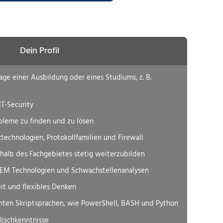
-MÜNCHEN
IT-HAMBURG
RKSPACE-DRESDEN
RVICES-DÜSSELDORF
RVICES-HAMBURG
UKTUR-DRESDEN
DÜSSELDORF
-HAMBURG
IT-DRESDEN
Dein Profil
RVICES-DRESDEN
age einer Ausbildung oder eines Studiums, z. B.
DRESDEN
IT-Security
obleme zu finden und zu lösen
echnologien, Protokollfamilien und Firewall
rhalb des Fachgebietes stetig weiterzubilden
IEM Technologien und Schwachstellenanalysen
it und flexibles Denken
anten Skriptsprachen, wie PowerShell, BASH und Python
lischkenntnisse