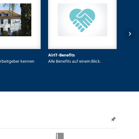

Was sagen andere über uns?
k.
Kununu liefert Antworten.