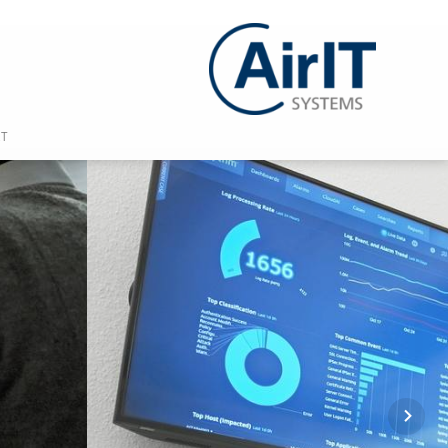
T
NVOLK-PATENSCHAFT
RITY-HANNOVER
TZ-UND-COMPLIANCE-HANNOVER
RITY-FRANKFURT