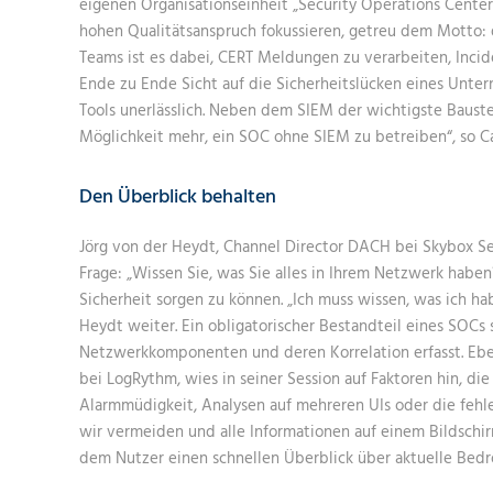
eigenen Organisationseinheit „Security Operations Center
hohen Qualitätsanspruch fokussieren, getreu dem Motto: 
Teams ist es dabei, CERT Meldungen zu verarbeiten, Inci
Ende zu Ende Sicht auf die Sicherheitslücken eines Unter
Tools unerlässlich. Neben dem SIEM der wichtigste Bauste
Möglichkeit mehr, ein SOC ohne SIEM zu betreiben“, so 
Den Überblick behalten
Jörg von der Heydt, Channel Director DACH bei Skybox Sec
Frage: „Wissen Sie, was Sie alles in Ihrem Netzwerk haben
Sicherheit sorgen zu können. „Ich muss wissen, was ich hab
Heydt weiter. Ein obligatorischer Bestandteil eines SOCs 
Netzwerkkomponenten und deren Korrelation erfasst. Ebens
bei LogRythm, wies in seiner Session auf Faktoren hin, d
Alarmmüdigkeit, Analysen auf mehreren UIs oder die fehl
wir vermeiden und alle Informationen auf einem Bildschir
dem Nutzer einen schnellen Überblick über aktuelle Bed