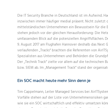
Die IT Security Branche in Deutschland ist im Aufwind. H
inzwischen immer häufiger medial präsent. Nicht zuletzt 
mittelständischen Unternehmen ein Bewusstsein für die B
stehen jedoch vor der gleichen Herausforderung: Die He
umfassenden Blick auf die potenziellen Angriffsflächen. 
9. August 2017 am Flughafen Hannover deshalb das Next G
verlaufenden „Tracks“ brachten die Referenten von AirIT
Spezialisten aus Unternehmen und Behörden die Grundpfe
Der „Technik Track“ zielte vor allem auf die technischen
bzw. SIEM ab. Im „Management Track“ stand der organisat
Ein SOC macht heute mehr Sinn denn je
Tim Cappelmann, Leiter Managed Services bei AirITSystem
Vorfälle stehen auf der Liste von Unternehmensrisiken gan
wie sie ein SOC wirtschaftlich und effektiv umsetzen kön