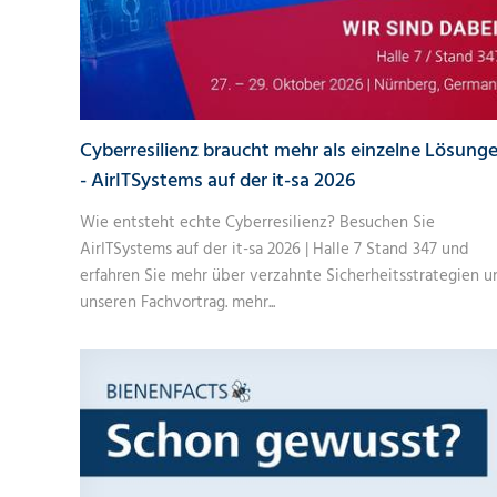
Cyberresilienz braucht mehr als einzelne Lösung
- AirITSystems auf der it-sa 2026
Wie entsteht echte Cyberresilienz? Besuchen Sie
AirITSystems auf der it-sa 2026 | Halle 7 Stand 347 und
erfahren Sie mehr über verzahnte Sicherheitsstrategien u
unseren Fachvortrag.
mehr...