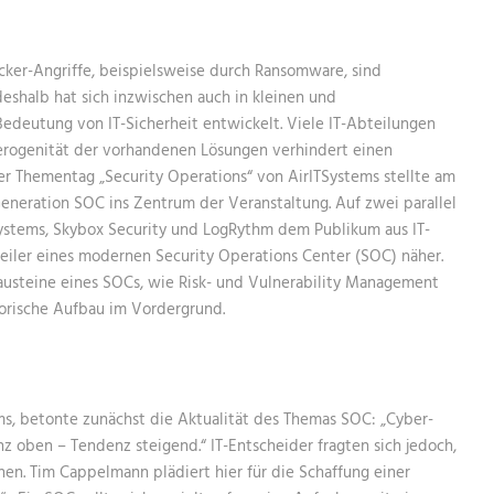
NETZWERKE
IT-SICHERHE
DIGITAL-WO
MANAGED-SE
MANAGED-SE
IT-INFRASTR
acker-Angriffe, beispielsweise durch Ransomware, sind
NETZWERKE-
deshalb hat sich inzwischen auch in kleinen und
NETZWERKE
IT-SICHERHE
edeutung von IT-Sicherheit entwickelt. Viele IT-Abteilungen
MANAGED-SE
terogenität der vorhandenen Lösungen verhindert einen
Der Thementag „Security Operations“ von AirITSystems stellte am
NETZWERKE-
eneration SOC ins Zentrum der Veranstaltung. Auf zwei parallel
Systems, Skybox Security und LogRythm dem Publikum aus IT-
iler eines modernen Security Operations Center (SOC) näher.
 Bausteine eines SOCs, wie Risk- und Vulnerability Management
orische Aufbau im Vordergrund.
s, betonte zunächst die Aktualität des Themas SOC: „Cyber-
z oben – Tendenz steigend.“ IT-Entscheider fragten sich jedoch,
nen. Tim Cappelmann plädiert hier für die Schaffung einer