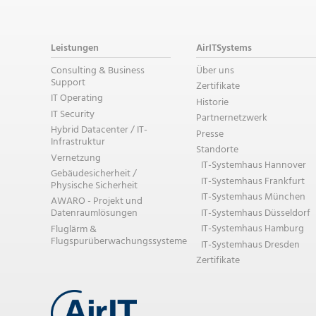
Leistungen
AirITSystems
Consulting & Business
Über uns
Support
Zertifikate
IT Operating
Historie
IT Security
Partnernetzwerk
Hybrid Datacenter / IT-
Presse
Infrastruktur
Standorte
Vernetzung
IT-Systemhaus Hannover
Gebäudesicherheit /
IT-Systemhaus Frankfurt
Physische Sicherheit
IT-Systemhaus München
AWARO - Projekt und
IT-Systemhaus Düsseldorf
Datenraumlösungen
IT-Systemhaus Hamburg
Fluglärm &
Flugspurüberwachungssysteme
IT-Systemhaus Dresden
Zertifikate