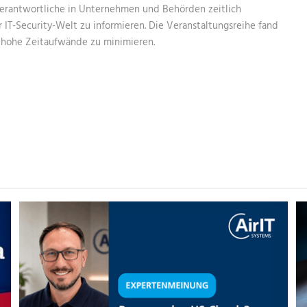
Verantwortliche in Unternehmen und Behörden zeitlich
IT-Security-Welt zu informieren. Die Veranstaltungsreihe fand
d hohe Zeitaufwände zu minimieren.