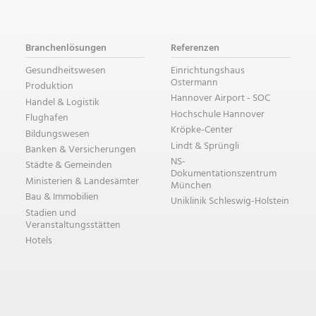
Branchenlösungen
Referenzen
Gesundheitswesen
Einrichtungshaus
Ostermann
Produktion
Hannover Airport - SOC
Handel & Logistik
Hochschule Hannover
Flughafen
Kröpke-Center
Bildungswesen
Lindt & Sprüngli
Banken & Versicherungen
NS-
Städte & Gemeinden
Dokumentationszentrum
Ministerien & Landesämter
München
Bau & Immobilien
Uniklinik Schleswig-Holstein
Stadien und
Veranstaltungsstätten
Hotels