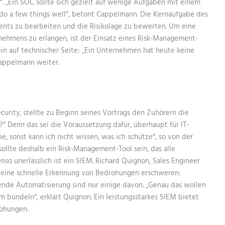
“. „Ein SOC sollte sich gezielt auf wenige Aufgaben mit einem
do a few things well“, betont Cappelmann. Die Kernaufgabe des
dents zu bearbeiten und die Risikolage zu bewerten. Um eine
nehmens zu erlangen, ist der Einsatz eines Risk-Management-
in auf technischer Seite: „Ein Unternehmen hat heute keine
Cappelmann weiter.
urity, stellte zu Beginn seines Vortrags den Zuhörern die
?“ Denn das sei die Voraussetzung dafür, überhaupt für IT-
e, sonst kann ich nicht wissen, was ich schütze“, so von der
sollte deshalb ein Risk-Management-Tool sein, das alle
o unerlässlich ist ein SIEM. Richard Quignon, Sales Engineer
ie eine schnelle Erkennung von Bedrohungen erschweren:
ende Automatisierung sind nur einige davon. „Genau das wollen
m bündeln“, erklärt Quignon. Ein leistungsstarkes SIEM bietet
rohungen.