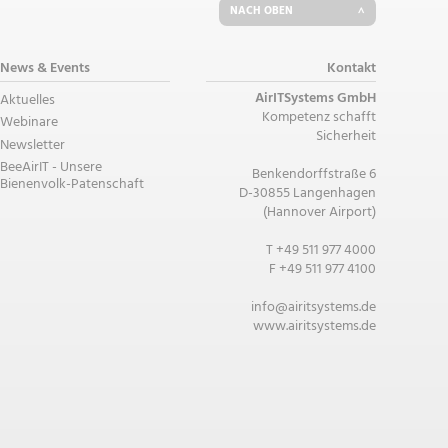
NACH OBEN
News & Events
Kontakt
AirITSystems GmbH
Aktuelles
Kompetenz schafft
Webinare
Sicherheit
Newsletter
BeeAirIT - Unsere
Benkendorffstraße 6
Bienenvolk-Patenschaft
D-30855 Langenhagen
(Hannover Airport)
T +49 511 977 4000
F +49 511 977 4100
info@airitsystems.de
www.airitsystems.de