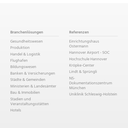
Branchenlösungen
Referenzen
Gesundheitswesen
Einrichtungshaus
Ostermann
Produktion
Hannover Airport - SOC
Handel & Logistik
Hochschule Hannover
Flughafen
Kröpke-Center
Bildungswesen
Lindt & Sprüngli
Banken & Versicherungen
NS-
Städte & Gemeinden
Dokumentationszentrum
Ministerien & Landesämter
München
Bau & Immobilien
Uniklinik Schleswig-Holstein
Stadien und
Veranstaltungsstätten
Hotels