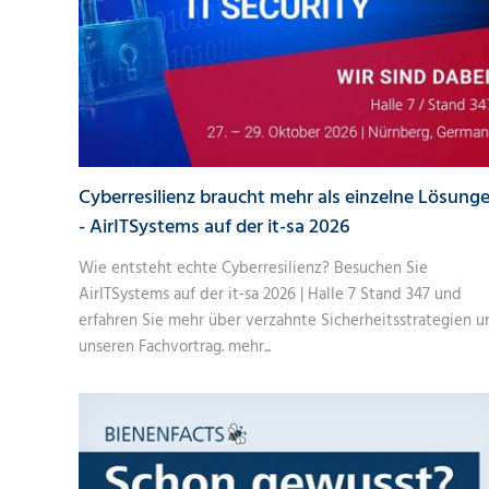
Cyberresilienz braucht mehr als einzelne Lösung
- AirITSystems auf der it-sa 2026
Wie entsteht echte Cyberresilienz? Besuchen Sie
AirITSystems auf der it-sa 2026 | Halle 7 Stand 347 und
erfahren Sie mehr über verzahnte Sicherheitsstrategien u
unseren Fachvortrag.
mehr...