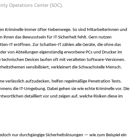
NETZWERKE
IT-SICHERHE
DIGITAL-WO
rity Operations Center (SOC).
MANAGED-SE
MANAGED-SE
IT-INFRASTR
NETZWERKE-
NETZWERKE
IT-SICHERHE
en Kriminelle immer öfter Nebenwege.
So sind Mitarbeiterinnen und
n ihnen das Bewusstsein für IT-Sicherheit fehlt. Gern nutzen
MANAGED-SE
tten-IT eröffnen. Zur Schatten-IT zählen alle Geräte, die ohne das
 oder von Abteilungen eigenständig erworbene PCs und Drucker im
NETZWERKE-
e technischen Devices laufen oft mit veralteten Software-Versionen.
erheitsthemen sensibilisiert, verkleinert die Schwachstelle Mensch.
 verlässlich aufzudecken, helfen regelmäßige Penetration Tests.
hmens die IT-Umgebung. Dabei gehen sie wie echte Kriminelle vor. Die
wortlichen detailliert vor und zeigen auf, welche Risiken diese im
edoch nur durchgängige Sicherheitslösungen — wie zum Beispiel ein