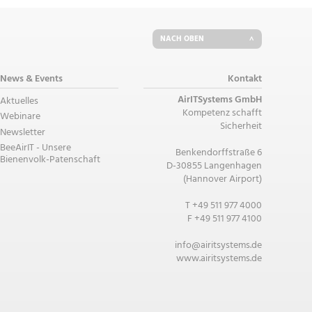
NACH OBEN
News & Events
Kontakt
AirITSystems GmbH
Aktuelles
Kompetenz schafft
Webinare
Sicherheit
Newsletter
BeeAirIT - Unsere
Benkendorffstraße 6
Bienenvolk-Patenschaft
D-30855 Langenhagen
(Hannover Airport)
T +49 511 977 4000
F +49 511 977 4100
info@airitsystems.de
www.airitsystems.de