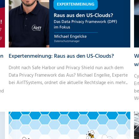
en
Expertenmeinung: Raus aus den US-Clouds?
W
w
Droht nach Safe Harbor und Privacy Shield nun auch dem
Data Privacy Framework das Aus? Michael Engelke, Experte
Cy
bei AirITSystems, ordnet die aktuelle Rechtslage ein.
mehr...
Er
nd
be
We