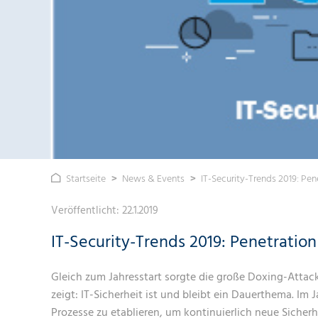
MANAG
SPRACH
MINISTERIEN & LANDESÄM
IT-SECU
LIZENZ
IT-AUT
FLUGLÄRM &
VORSTA
FLUGSPURÜBERWACHUNGSSYSTEME
ELEKTRO
BAU & IMMOBILIEN
SECURIT
MICROS
NETZWE
UTRITT
STADIEN UND VERANSTAL
NETZWE
PASSIV
EINBRU
(EMA/B
HOTELS
PASSIV
SD-WA
GEFAHR
SD-WA
WLAN-
GEBÄUDE
INFRAST
Startseite
News & Events
IT-Security-Trends 2019: Pen
VIDEOSI
Veröffentlicht:
22.1.2019
IT-Security-Trends 2019: Penetration
Gleich zum Jahresstart sorgte die große Doxing-Attack
zeigt: IT-Sicherheit ist und bleibt ein Dauerthema. I
Prozesse zu etablieren, um kontinuierlich neue Siche