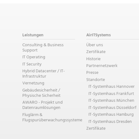
Leistungen
AirITSystems
Consulting & Business
Über uns
Support
Zertifikate
IT Operating
Historie
IT Security
Partnernetzwerk
Hybrid Datacenter / IT-
Presse
Infrastruktur
Standorte
Vernetzung
IT-Systemhaus Hannover
Gebäudesicherheit /
IT-Systemhaus Frankfurt
Physische Sicherheit
IT-Systemhaus München
AWARO - Projekt und
IT-Systemhaus Düsseldorf
Datenraumlösungen
IT-Systemhaus Hamburg
Fluglärm &
Flugspurüberwachungssysteme
IT-Systemhaus Dresden
Zertifikate