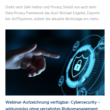
Droht nach Safe Harbor und Privacy Shield nun auch dem
Data Privacy Framework das Aus? Michael Engelke, Experte
bei AirITSystems, ordnet die aktuelle Rechtslage ein.
mehr...
Webinar-Aufzeichnung verfügbar: Cybersecurity –
wirkungslos ohne verzahntes Risikomanagement