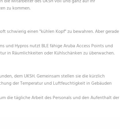
h die Mitarbeiter des UKSH voll und ganz auf Ihr
NETZWERKE
IT-SICHERHE
DIGITAL-WO
tzen zu kommen.
MANAGED-SE
MANAGED-SE
IT-INFRASTR
NETZWERKE-
NETZWERKE
IT-SICHERHE
ft schwierig einen "kühlen Kopf" zu bewahren. Aber gerade
MANAGED-SE
ems und Hypros nutzt BLE fähige Aruba Access Points und
NETZWERKE-
eratur in Räumlichkeiten oder Kühlschänken zu überwachen.
Kunden, dem UKSH. Gemeinsam stellen sie die kürzlich
hung der Temperatur und Luftfeuchtigkeit in Gebäuden
um die tägliche Arbeit des Personals und den Aufenthalt der