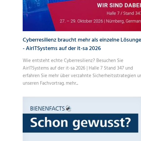
Cyberresilienz braucht mehr als einzelne Lösung
- AirITSystems auf der it-sa 2026
Wie entsteht echte Cyberresilienz? Besuchen Sie
AirITSystems auf der it-sa 2026 | Halle 7 Stand 347 und
erfahren Sie mehr über verzahnte Sicherheitsstrategien u
unseren Fachvortrag.
mehr...