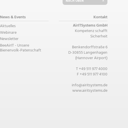
NACH OBEN
News & Events
Kontakt
AirITSystems GmbH
Aktuelles
Kompetenz schafft
Webinare
Sicherheit
Newsletter
BeeAirIT - Unsere
Benkendorffstraße 6
Bienenvolk-Patenschaft
D-30855 Langenhagen
(Hannover Airport)
T +49 511 977 4000
F +49 511 977 4100
info@airitsystems.de
www.airitsystems.de