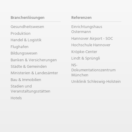
Branchenlösungen
Referenzen
Gesundheitswesen
Einrichtungshaus
Ostermann
Produktion
Hannover Airport - SOC
Handel & Logistik
Hochschule Hannover
Flughafen
Kröpke-Center
Bildungswesen
Lindt & Sprüngli
Banken & Versicherungen
NS-
Städte & Gemeinden
Dokumentationszentrum
Ministerien & Landesämter
München
Bau & Immobilien
Uniklinik Schleswig-Holstein
Stadien und
Veranstaltungsstätten
Hotels