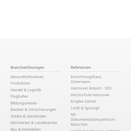
Branchenlösungen
Referenzen
Gesundheitswesen
Einrichtungshaus
Ostermann
Produktion
Hannover Airport - SOC
Handel & Logistik
Hochschule Hannover
Flughafen
Kröpke-Center
Bildungswesen
Lindt & Sprüngli
Banken & Versicherungen
NS-
Städte & Gemeinden
Dokumentationszentrum
Ministerien & Landesämter
München
Bau & Immobilien