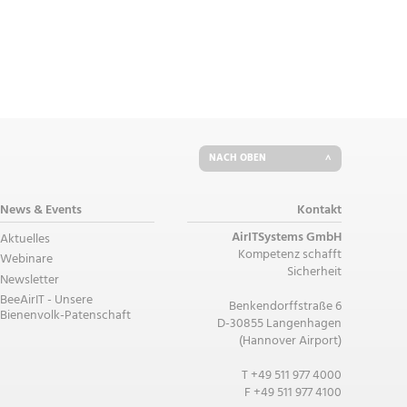
NACH OBEN
News & Events
Kontakt
AirITSystems GmbH
Aktuelles
Kompetenz schafft
Webinare
Sicherheit
Newsletter
BeeAirIT - Unsere
Benkendorffstraße 6
Bienenvolk-Patenschaft
D-30855 Langenhagen
(Hannover Airport)
T +49 511 977 4000
F +49 511 977 4100