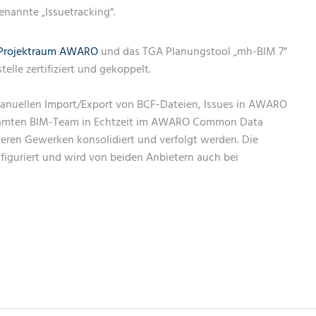
NETZWERKE
IT-SICHERHE
DIGITAL-WO
nannte „Issuetracking“.
MANAGED-SE
MANAGED-SE
IT-INFRASTR
NETZWERKE-
Projektraum AWARO
und das TGA Planungstool „mh-BIM 7“
NETZWERKE
IT-SICHERHE
elle zertifiziert und gekoppelt.
MANAGED-SE
manuellen Import/Export von BCF-Dateien, Issues in AWARO
esamten BIM-Team in Echtzeit im AWARO Common Data
NETZWERKE-
ren Gewerken konsolidiert und verfolgt werden. Die
figuriert und wird von beiden Anbietern auch bei