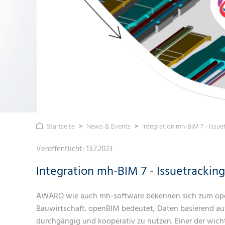
MANAG
SPRACH
MINISTERIEN & LANDESÄM
IT-SECU
LIZENZ
IT-AUT
FLUGLÄRM &
VORSTA
FLUGSPURÜBERWACHUNGSSYSTEME
ELEKTRO
BAU & IMMOBILIEN
SECURIT
MICROS
NETZWE
UTRITT
STADIEN UND VERANSTAL
NETZWE
PASSIV
EINBRU
(EMA/B
HOTELS
PASSIV
SD-WA
GEFAHR
SD-WA
WLAN-
GEBÄUDE
INFRAST
Startseite
News & Events
Integration mh-BIM 7 - Issue
VIDEOSI
Veröffentlicht:
13.7.2023
Integration mh-BIM 7 - Issuetrackin
AWARO wie auch mh-software bekennen sich zum openB
Bauwirtschaft. openBIM bedeutet, Daten basierend a
durchgängig und kooperativ zu nutzen. Einer der wicht