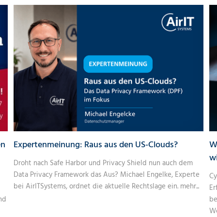
en
Expertenmeinung: Raus aus den US-Clouds?
W
w
Droht nach Safe Harbor und Privacy Shield nun auch dem
Data Privacy Framework das Aus? Michael Engelke, Experte
Cy
bei AirITSystems, ordnet die aktuelle Rechtslage ein.
mehr...
Er
nd
be
We