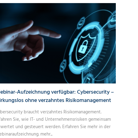
ebinar-Aufzeichnung verfügbar: Cybersecurity –
irkungslos ohne verzahntes Risikomanagement
bersecurity braucht verzahntes Risikomanagement.
fahren Sie, wie IT- und Unternehmensrisiken gemeinsam
wertet und gesteuert werden. Erfahren Sie mehr in der
binaraufzeichnung.
mehr...