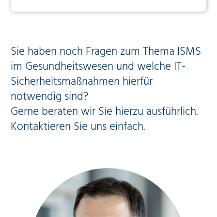
Compliance entwickelt wurden.
Wir kennen Ihre Branchenstandards und berücksichtigen Ihre
individuelle Compliance Richtlinien und Konformitätsregeln.
Sie haben noch Fragen zum Thema ISMS
Sprechen Sie uns an! Wir beantworten Ihre Fragen gerne.
im Gesundheitswesen und welche IT-
Sicherheitsmaßnahmen hierfür
notwendig sind?
Beipiele von Frameworks, in denen die AirIT
Gerne beraten wir Sie hierzu ausführlich.
berät und die unseren erfahrenen Spezialisten
für Sie umsetzen und implementieren:
Kontaktieren Sie uns einfach.
ITIL
Cobit
ISO 27001
BSI IT-Grundschutz
ISIS12
TISAX
Umsetzung von Auflagen der Europäischen
Datenschutz-Grundverordnung (DSGVO)