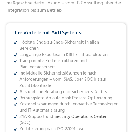
Um notwendige Maßnahmen und Richtlinien zu definieren, zu
maßgeschneiderte Lösung – vom IT-Consulting über die
steuern und zu kontrollieren, eignet sich ein Information
Integration bis zum Betrieb.
Security Management Systems (ISMS). Solch ein Rahmenwerk
aus Sicherheitspolitik, Sicherheitslinien und
Geschäftsanweisungen zu erstellen, ist in der Regel mit
Ihre Vorteile mit AirITSystems:
Ressourcen verbunden. Das ganz klingt nach Aufwand, der
Höchste Ende-zu-Ende-Sicherheit in allen
jedoch nicht "uferlos" sein muss.
Bereichen
Langjährige Expertise in KRITIS-Infrastrukturen
Wir finden das passende Framework - auch für Sie!
Transparente Kostenstrukturen und
Die Zahl der Regelwerke/Frameworks, an denen sich
Planungssicherheit
Unternehmen heute orientieren können, ist groß. Es gibt
Individuelle Sicherheitslösungen je nach
beispielsweise ISIS12, den umfangreichen IT-
Anforderungen – vom ISMS, über SOC bis zur
Grundschutzkatalog des Bundesamts für Sicherheit in der
Zutrittskontrolle
Ausführliche Beratung und Sicherheits-Audits
Informationstechnik (BSI) oder die international anerkannte
Reibungslose Abläufe dank Prozess-Optimierung
ISO 27001. Hier gilt es genau abzuwägen, wann, welches
Kosteneinsparungen durch innovative Technologien
Framework wirklich Sinn macht. Hier gilt es nach geforderten
und IT-Automatisierung
Spezifikationen und Ansprüchen das passende Framework zu
24/7-Support und
Security Operations Center
wählen. Es gibt Frameworks, die für spezielle Industrien oder
(SOC)
zur Erreichung von bestimmten Zielen der regulatorischen
Zertifizierung nach ISO 27001 uva.