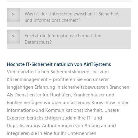
Was ist der Unterschied zwischen IT-Sicherheit
und Informationssicherheit?
Ersetzt die Informationssicherheit den
Im Gegensatz zur IT-Sicherheit bezieht sich
Datenschutz?
Informationssicherheit neben der Sicherheit eingesetzter
Technologie auch auf die Zugangsberechtigungen und
Was ist eigentlich ein IT-Sicherheits-Framework?
Ein ISMS schützt zwar Informationen, erfüllt jedoch nicht
Verantwortlichkeiten. Aus diesem Grund wird die
Höchste IT-Sicherheit natürlich von AirITSystems
unbedingt alle Datenschutzanforderungen. Idealerweise wird
Informationssicherheit auch zur „Chefsache“, da es das ganze
Vom ganzheitlichen Sicherheitskonzept bis zum
Mit der zunehmenden Digitalisierung, Auslagerung von
ein Datenschutz-Managementsystem mit einem ISMS
Unternehmen betrifft und nicht nur die IT-Abteilung.
Services, gesteigerte Anforderungen durch Gesetze,
Krisenmanagement – profitieren Sie von unserer
verbunden und somit technisch und organisatorisch erweitert
Vorschriften (Compliance), Kundenanforderungen und
langjährigen Erfahrung in sicherheitsbewussten Branchen:
. Weitere Datenschutz-Managementsystem-Funktionalitäten
Bedrohungslagen, steigen die Anforderungen an die IT- und
Als Dienstleister für Flughäfen, Krankenhäuser und
wie sie z. B. in AirIT-ONE vorhanden sind, werden ebenfalls
Informationssicherheit. Es gilt einen sicheren IT-Betrieb zu
Banken verfügen wir über umfassendes Know-how in der
empfohlen. Außerdem ist es ratsam, eine enge
gewährleisten, Prozesse zu analysieren, Risiken zu managen,
Informations-und Kommunikationssicherheit. Unsere
Zusammenarbeit zwischen Informationssicherheits- und
und Angriffsflächen zu minimieren, um den Geschäftserfolg zu
Experten berücksichtigen zudem Ihre IT- und
Datenschutzbeauftragten zu fördern.
sichern.
Digitalisierungs-Anforderungen von Anfang an und
integrieren sie in eine für Ihr Unternehmen